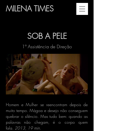
MILENA TIMES
SOB A PELE
1
ª
Assistência de
Direção
Homem e Mulher se reencontram depois de
muito tempo. Mágoa e desejo não conseguem
quebrar o silêncio. Mas tudo bem: quando as
palavras não chegam, é o corpo quem
fala.
2013, 19 min.