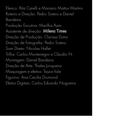
Elenco: Rita Carelli e Mariano Mattos Martins
Roteiro e Direção: Pedro Sotero e Daniel
Bandeira
Produção Excutiva: Marilha Assis
Assistente de direção:
Milena Times
Direção de Produção: Clarissa Dutra
Direção de Fotografia: Pedro Sotero
Som Direto: Nicolas Hallet
Trilha: Carlos Montenegro e Cláudio N.
Montagem: Daniel Bandeira
Direção de Arte: Thales Junqueira
Maquiagem e efeitos: Tayce Vale
Figurino: Ana Cecilia Drumond
Efeitos Digitais: Carlos Eduardo Nogueira