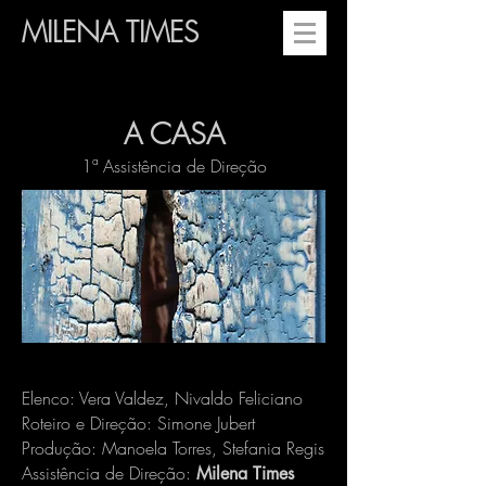
MILENA TIMES
A CASA
1
ª
Assistência de Direção
Elenco: Vera Valdez, Nivaldo Feliciano
Roteiro e Direção: Simone Jubert
Produção: Manoela Torres, Stefania Regis
Assistência de Direção:
Milena Times