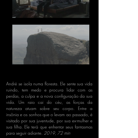
André se isola numa floresta. Ele sente sua vida
ruindo, tem medo e procura lidar com as
perdas, a culpa e a nova configuração da sua
vida. Um raio cai do céu, as forças da
natureza atuam sobre seu corpo. Entre a
insônia e os sonhos que o levam ao passado, é
visitado por sua juventude, por sua ex-mulher e
sua filha. Ele terá que enfrentar seus fantasmas
para seguir adiante.
2019, 72 min