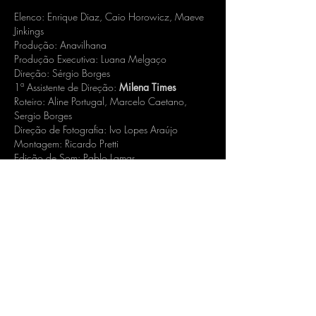
Elenco: Enrique Diaz, Caio Horowicz, Maeve
Jinkings
Produção: Anavilhana
Produção Executiva: Luana Melgaço
Direção: Sérgio Borges
1
ª
Assistente de Direção:
Milena Times
Roteiro: Aline Portugal, Marcelo Caetano,
Sergio Borges
Direção de Fotografia: Ivo Lopes Araújo
Montagem: Ricardo Pretti
Edição de Som: Pablo Lamar
Mixagem: Kiko Klaus
Som Direto: Gustavo Fioravante
Direção de Arte: Thais de Campos, Thales
Junqueira
Figurino: Diogo Costa
Maquiagem: Amanda Mirage
Festival do Rio (2019)
Mostra de Cinema de Tiradentes (2020)